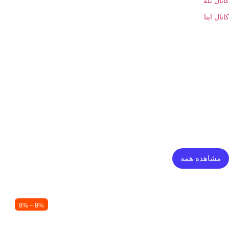
کانال بله
کانال ایتا
ثانیه
مشاهده همه
8% – 8%