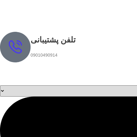
تلفن پشتیبانی
09010490914