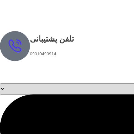
تلفن پشتیبانی
09010490914